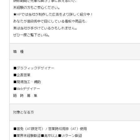
研修期間で先輩社員が丁寧に教えるので、
未経験の方もご安心ください。
★HPでは当社が制作した広告をより詳しく紹介中！
あなたが普段街中で目にしている看板や商品も、
実は当社が手がけているかもしれません。
ぜひ一度ご覧下さいね。
職 種
■グラフィックデザイナー
■企画営業
■現場施工・補助
■Webデザイナー
随 時 募 集
対象となる方
■普免（AT限定可） / 営業時社用車（AT）使用
■業界未経験歓迎■高卒以上■UIターン歓迎