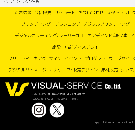
トップ
求人情報
新着情報
会社概要
リクルート
お問い合わせ
スタッフブロ
ブランディング・プランニング
デジタルプリンティング
デジタルカッティング/レーザー加工
オンデマンド印刷/本制
施設・店舗ディスプレイ
フリートマーキング
サイン
イベント
プロダクト
ウェブサイト
デジタルサイネージ
ルナウェア/販売デザイン
床材販売
グッズ
〒760-0065 香川県高松市朝日町2丁目14番7号
TEL(087)816-0021 FAX(087)811-6863
Copyright © Visual・Service All right