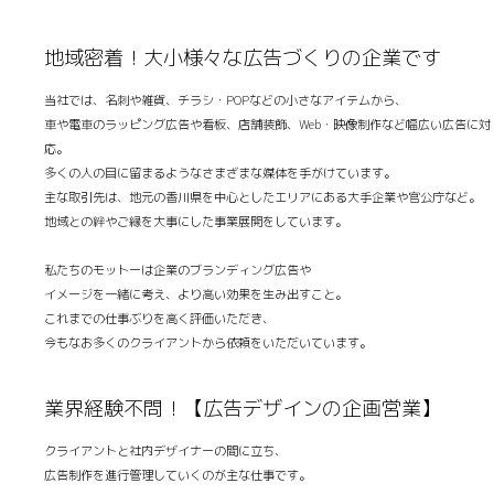
地域密着！大小様々な広告づくりの企業です
当社では、名刺や雑貨、チラシ・POPなどの小さなアイテムから、
車や電車のラッピング広告や看板、店舗装飾、Web・映像制作など幅広い広告に対
応。
多くの人の目に留まるようなさまざまな媒体を手がけています。
主な取引先は、地元の香川県を中心としたエリアにある大手企業や官公庁など。
地域との絆やご縁を大事にした事業展開をしています。
私たちのモットーは企業のブランディング広告や
イメージを一緒に考え、より高い効果を生み出すこと。
これまでの仕事ぶりを高く評価いただき、
今もなお多くのクライアントから依頼をいただいています。
業界経験不問！【広告デザインの企画営業】
クライアントと社内デザイナーの間に立ち、
広告制作を進行管理していくのが主な仕事です。