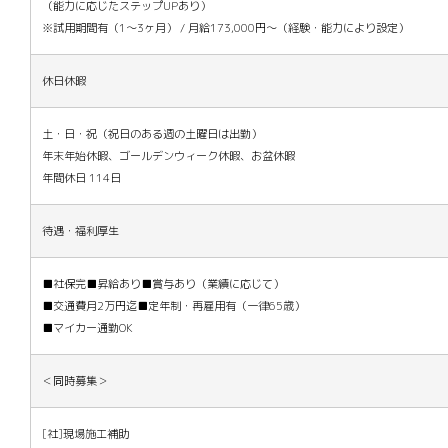
（能力に応じたステップUPあり）
※試用期間有（1～3ヶ月） / 月給173,000円～（経験・能力により設定）
休日休暇
土・日・祝（祝日のある週の土曜日は出勤）
年末年始休暇、ゴールデンウィーク休暇、お盆休暇
年間休日 114日
待遇・福利厚生
■社保完■昇給あり■賞与あり（業績に応じて）
■交通費月2万円迄■定年制・再雇用有（一律65歳）
■マイカー通勤OK
＜同時募集＞
[社]現場施工補助