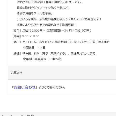
屋内外の広告物の施工作業の補助をお任せします。
看板の取付やグラフィック貼り作業など。
特別な資格もスキルも不要。
いろいろな現場・広告物の経験を積んでスキルアップが可能です！
経験により高所作業車の資格なども取得可能！
【給与】月給195,000円～（試用期間1～3ヶ月 / 月給15万円）
【時間】9:00～18:00
【休日】土・日・祝 （祝日のある週の土曜日は出勤）/ GW・お盆・年末年始
年間休日 114日
【待遇】社保完、昇給・賞与（業績による）、交通費月2万円まで、
定年制・再雇用有（一律65歳）
応募方法
お問い合わせ
『
』よりご応募ください。