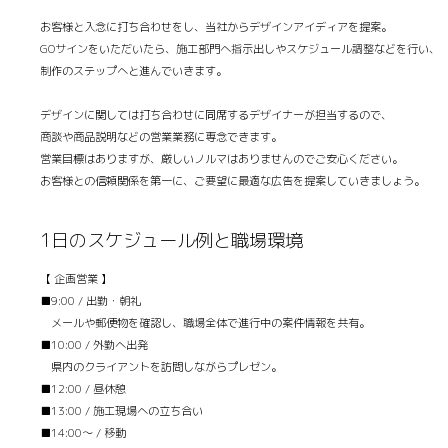
お客様と入念に打ち合わせをし、当社からデザインアイディアを提案。
GOサインをいただいたら、施工部門へ指示出しやスケジュール調整などを行い、
制作のステップへと進んでいきます。
デザインに関しては打ち合わせに同席するデザイナーが担当するので、
商談や商品説明などの営業業務に専念できます。
営業目標はありますが、厳しいノルマはありませんのでご安心ください。
お客様との信頼関係を第一に、ご要望に最適な広告を提案していきましょう。
1日のスケジュール例と職場環境
【 企画営業 】
■9:00 / 出勤・朝礼
メールや郵便物を確認し、職場全体で進行中の案件情報を共有。
■10:00 / 外勤へ出発
県内のクライアントを訪問しながらプレゼン。
■12:00 / 昼休憩
■13:00 / 施工現場への立ち合い
■14:00～ / 移動