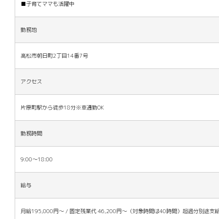
■子育てママも活躍中
勤務地
高松市朝日町2丁目14番7号
アクセス
片原町駅から徒歩18分※車通勤OK
勤務時間
9:00～18:00
給与
月給195,000円～ / 固定残業代 46,200円〜（対象時間は40時間）超過分別途支