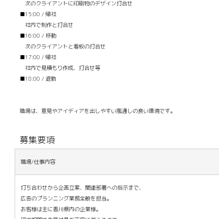
次のクライアントに印刷物のデザイン打合せ
■15:00 / 帰社
社内で制作と打合せ
■16:00 / 移動
次のクライアントと看板の打合せ
■17:00 / 帰社
社内で見積もり作成、打合せ等
■18:00 / 退勤
職場は、意見やアイディアを出しやすい風通しの良い環境です。
募集要項
職場/仕事内容
打ち合わせから企画立案、関連部署への指示まで、
広告のプランニング業務全般を担当。
お客様は主に香川県内の企業様。