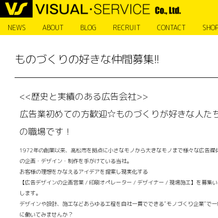
NEWS
ABOUT
BLOG
RECRUIT
CONTACT
SHO
ものづくりの好きな仲間募集!!
<<歴史と実績のある広告会社>>
広告業初めての方歓迎☆ものづくりが好きな人た
の職場です！
1972年の創業以来、高松市を拠点に小さなモノから大きなモノまで様々な広告媒
の企画・デザイン・制作を手がけている当社。
お客様の理想をかなえるアイデアを提案し現実化する
【広告デザインの企画営業 / 印刷オペレーター / デザイナー / 現場施工】を募集
します。
デザインや設計、施工などあらゆる工程を自社一貫でできる”モノづくり企業”で一
に働いてみませんか？